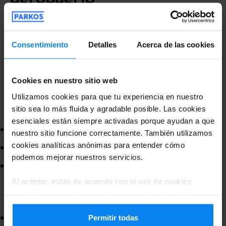
aeropuerto
A continuación, presentamos la lista de los
proveedores de parking mejor valorados en
Consentimiento
Detalles
Acerca de las cookies
los aeropuertos de los Países Bajos y países
vecinos, junto con sus puntuaciones:
Cookies en nuestro sitio web
Utilizamos cookies para que tu experiencia en nuestro
Barcelona-El Prat
sitio sea lo más fluida y agradable posible. Las cookies
esenciales están siempre activadas porque ayudan a que
– 9.42
Tu Valet
nuestro sitio funcione correctamente. También utilizamos
cookies analíticas anónimas para entender cómo
– 9.25
Park and Greet
podemos mejorar nuestros servicios.
– 9.06
WeParking Subterráneo
Al aceptar, estás de acuerdo con el uso de cookies
según las normas de tu país, pero puedes ajustar la
Málaga-Costa del Sol
configuración en cualquier momento. Para conocer todos
– 9.55
PersonalParking Malaga
los detalles, consulta nuestra
Política de privacidad
.
Permitir todas