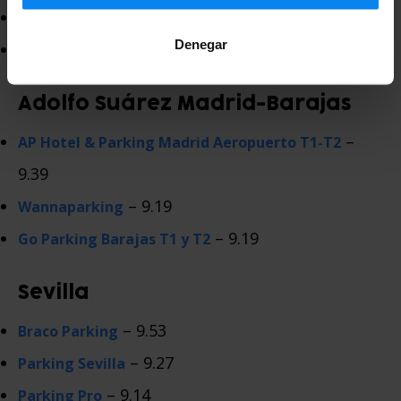
– 9.11
Parking Sur
Denegar
– 9.04
Drimo Park
Adolfo Suárez Madrid-Barajas
–
AP Hotel & Parking Madrid Aeropuerto T1-T2
9.39
– 9.19
Wannaparking
– 9.19
Go Parking Barajas T1 y T2
Sevilla
– 9.53
Braco Parking
– 9.27
Parking Sevilla
– 9.14
Parking Pro