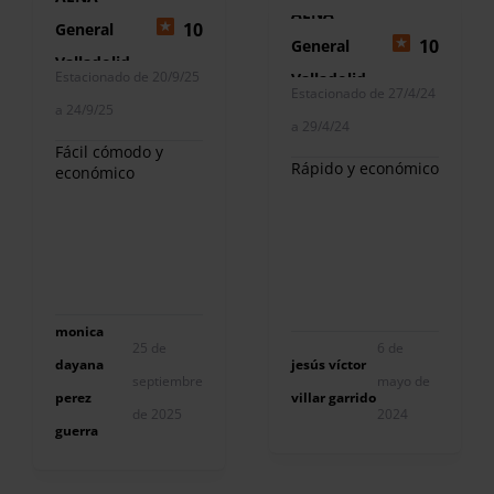
AENA
10
General
10
General
Valladolid
Estacionado de 20/9/25
Valladolid
Estacionado de 27/4/24
a 24/9/25
a 29/4/24
Fácil cómodo y
Rápido y económico
económico
monica
25 de
6 de
dayana
jesús víctor
septiembre
mayo de
perez
villar garrido
de 2025
2024
guerra