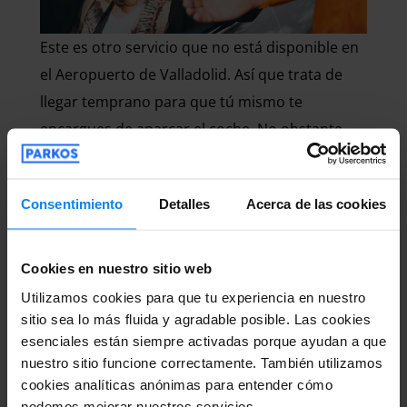
Este es otro servicio que no está disponible en
el Aeropuerto de Valladolid. Así que trata de
llegar temprano para que tú mismo te
encargues de aparcar el coche. No obstante,
tampoco es que sea indispensable, ya que el
parking está muy cerca de la terminal. Además,
Consentimiento
Detalles
Acerca de las cookies
es muy sencillo acceder a las plazas
disponibles, por lo que no perderás tiempo.
Solo recuerda reservar con antelación y
Cookies en nuestro sitio web
cuando llegues retira tu ticket y deja el coche
Utilizamos cookies para que tu experiencia en nuestro
en cualquiera de las plazas libres.
sitio sea lo más fluida y agradable posible. Las cookies
esenciales están siempre activadas porque ayudan a que
nuestro sitio funcione correctamente. También utilizamos
Hotel y aparcamiento
cookies analíticas anónimas para entender cómo
podemos mejorar nuestros servicios.