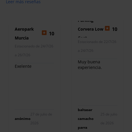
Leer más reseñas
Parking
10
Aeropark
Corvera Low
10
Murcia
Cost
Estacionado de 22/7/26
Estacionado de 24/7/26
a 24/7/26
a 26/7/26
Muy buena
Exelente
experiencia.
baltasar
27 de julio de
25 de julio
anónimo
camacho
2026
de 2026
parra