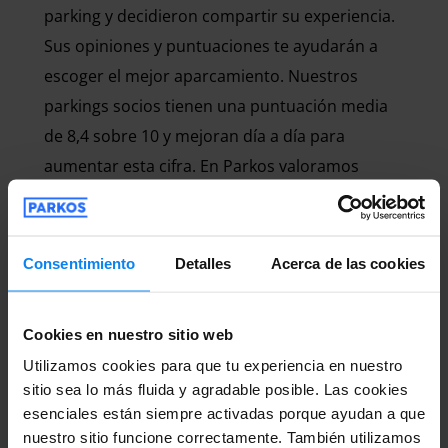
parking y decidieron compartir su experiencia.
Sus opiniones y puntuaciones te ayudarán a
escoger el mejor aparcamiento. Nuestros
parkings socios tienen una puntuación media
de 8,4 sobre 10 y mejoran día a día para
aumentar esta cifra. En Parkos valoramos
muchísimo lo que nuestros clientes tengan que
decir, ya que no solo ayudan a otras personas
que quieren aparcar, sino que también nos
Consentimiento
Detalles
Acerca de las cookies
ayudan a nosotros a mejorar nuestro servicio y
el de nuestros socios.
Cookies en nuestro sitio web
Utilizamos cookies para que tu experiencia en nuestro
sitio sea lo más fluida y agradable posible. Las cookies
Parkings Shuttle y valet
esenciales están siempre activadas porque ayudan a que
nuestro sitio funcione correctamente. También utilizamos