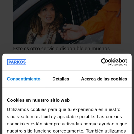
Este es otro servicio disponible en muchos
aparcamientos y siempre resulta de gran
utilidad, especialmente cuando llevas prisa. De
esta manera se te asignará un chófer que irá
Consentimiento
Detalles
Acerca de las cookies
hasta la terminal cuando llegues. Allí le
entregarás las llaves del coche y él lo
Cookies en nuestro sitio web
parqueará donde hayas reservado para que tú
Utilizamos cookies para que tu experiencia en nuestro
solo tengas que concentrarte en el vuelo. Una
sitio sea lo más fluida y agradable posible. Las cookies
vez de regreso, te pones en contacto con el
esenciales están siempre activadas porque ayudan a que
aparcacoches o valet, quien te llevará tu
nuestro sitio funcione correctamente. También utilizamos