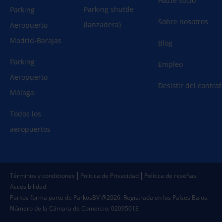
Hazte socio
Parking shuttle
Parking
Sobre nosotros
(lanzadera)
Aeropuerto
Madrid-Barajas
Blog
Parking
Empleo
Aeropuerto
Desistir del contra
Málaga
Todos los
aeropuertos
Términos y condiciones
Política de Privacidad
Política de reseñas
Accesibilidad
Parkos forma parte de ParkosBV @2026. Registrada en los Países Bajos.
Número de la Cámara de Comercio: 02095013