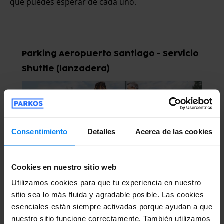
que puedes esperar de cada uno.
Parking Aeropuerto Santiago - Servicio
Shuttle (lanzadera)
Consentimiento
Detalles
Acerca de las cookies
Normalmente esta es la opción más
Cookies en nuestro sitio web
económica, o low cost, para aparcar tu coche,
Utilizamos cookies para que tu experiencia en nuestro
especialmente si lo comparas con el parking
sitio sea lo más fluida y agradable posible. Las cookies
esenciales están siempre activadas porque ayudan a que
oficial del aeropuerto. Con el servicio shuttle
nuestro sitio funcione correctamente. También utilizamos