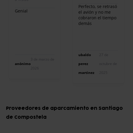
Perfecto, se retrasó
Genial
el avión y no me
cobraron el tiempo
demás
ubaldo
27 de
3 de marzo de
anónimo
perez
octubre de
2026
martinez
2025
Item
1
Proveedores de aparcamiento en Santiago
of
de Compostela
10