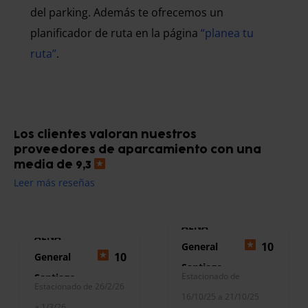
del parking. Además te ofrecemos un
planificador de ruta en la página
“planea tu
ruta”
.
Los clientes valoran nuestros
proveedores de aparcamiento con una
media de 9,3
Leer más reseñas
AENA
AENA
10
General
10
General
Santiago
Estacionado de
Santiago
Estacionado de 26/2/26
16/10/25 a 21/10/25
a 1/3/26