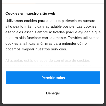
ofrecemos algunos ejemplos con costes muy
competitivos y de excelente calidad en el
Cookies en nuestro sitio web
principal aeródromo de España.
Utilizamos cookies para que tu experiencia en nuestro
sitio sea lo más fluida y agradable posible. Las cookies
esenciales están siempre activadas porque ayudan a que
Tarifas de parkings con
nuestro sitio funcione correctamente. También utilizamos
lanzadera
cookies analíticas anónimas para entender cómo
podemos mejorar nuestros servicios.
Si buscas una opción económica, esta puede
ser la ideal para ti. Con el servicio de
Al aceptar, estás de acuerdo con el uso de cookies
según las normas de tu país, pero puedes ajustar la
lanzadera solo tienes que dirigirte hasta el
configuración en cualquier momento. Para conocer todos
parking donde vas a dejar tu coche. Desde
los detalles, consulta nuestra
Política de privacidad
.
Permitir todas
allí, un minibús te llevará hasta la terminal
del Aeropuerto Madrid-Barajas. De vuelta,
Denegar
serás recogido por otro minibús en la zona