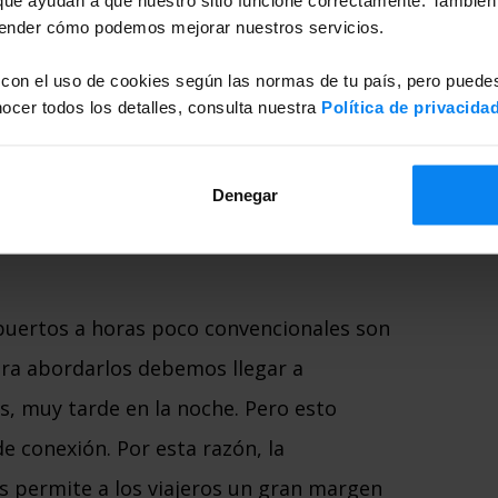
s. Así que, además de cómodas
tender cómo podemos mejorar nuestros servicios.
tos muy seguros. Y, como es de
 con el uso de cookies según las normas de tu país, pero puedes
de bares, restaurantes, gimnasios (en
cer todos los detalles, consulta nuestra
Política de privacida
. De tal manera que puedes aprovechar
nline mientras llega el momento de
Denegar
opuertos a horas poco convencionales son
ara abordarlos debemos llegar a
s, muy tarde en la noche. Pero esto
 conexión. Por esta razón, la
es permite a los viajeros un gran margen