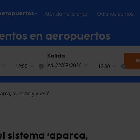
Atención al cliente
Quienes somos
Aeropuertos
entos en aeropuertos
Salida
B
sá. 22/08/2026
12:00
12:00
arca, duerme y vuela’
l sistema ‘aparca,