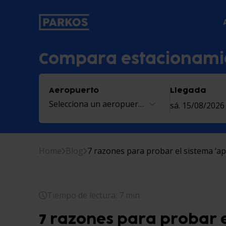
etiqueta-de-navegación-principal
Compara estacionami
Aeropuerto
Llegada
Selecciona un aeropuerto
sá. 15/08/2026
Home
Blog
7 razones para probar el sistema ‘ap
Tiempo de lectura: 7 min
7 razones para probar e