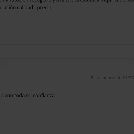
ño
ación calidad - precio.
0 minutos en recogerlo y a la vuelta estaba allí aparcado,
villa siempre tienes la preocupación de como llegar.
es un parking que te ofrece un servicio exclusivo de
conducir directamente a la Terminal de Salidas en el
e and Go te estará esperando para recogerte el coche.
y no tendrás que preocuparte por aparcar tu coche en
ienes que avisar a tu conductor personal y vendrá a
Estacionado de 21/7/
orma tranquila y sencilla.
do con toda mi confianza
do con toda mi confianza
avado adicional.