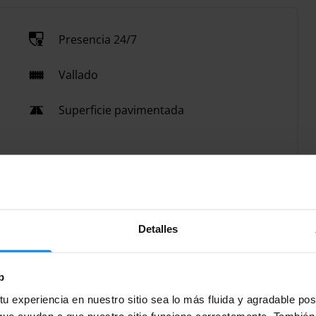
Presencia 24/7
Vallado
Superficie pavimentada
Detalles
b
u experiencia en nuestro sitio sea lo más fluida y agradable po
ue ayudan a que nuestro sitio funcione correctamente. También