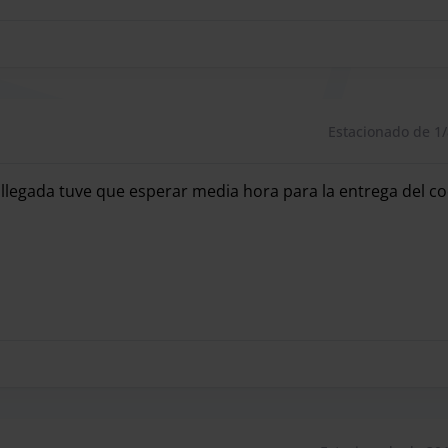
Estacionado de 1/
a llegada tuve que esperar media hora para la entrega del c
 llegada tuve que esperar media hora para la entrega del c