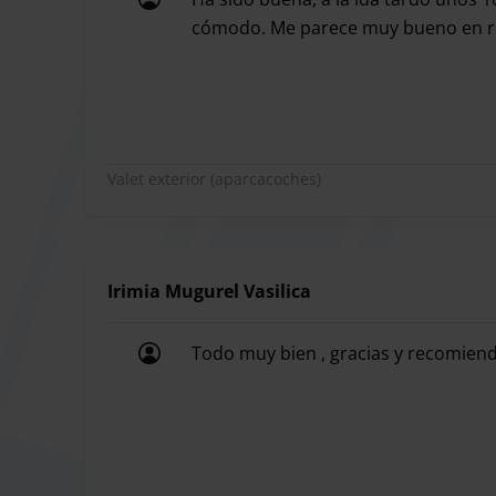
El parking esta abierto las 24 horas 365 días al a
cómodo. Me parece muy bueno en rel
Ha sido buena, a la ida tardo unos 1
Cuando te vas de viaje desde el Aeropuerto de Se
Aquí es donde Take and Go te ayuda. Take and Go 
aparcacoches. Cuando reserves con ellos podrás 
Valet exterior (aparcacoches)
día de tu viaje. Una vez ahí un conductor de Tak
Así puedes continuar el viaje de forma sencilla 
ningún momento. El día que regreses solamente t
Irimia Mugurel Vasilica
traerte el coche.
Con Take and Go ahorraras tiempo e viajaras de f
Todo muy bien , gracias y recomien
Todo muy bien , gracias y recomien
Con Take and Go podrás escoger un servicio de l