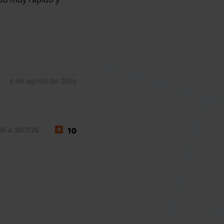
 todo muy rápido y cómodo. Me parece muy bueno en relación 
6 de agosto de 2026
26 a 30/7/26
10