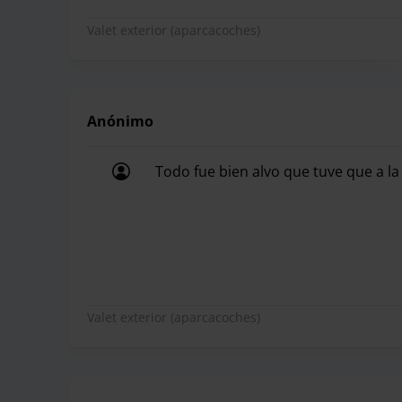
Valet exterior (aparcacoches)
Anónimo
Todo fue bien alvo que tuve que a l
Todo fue bien alvo que tuve que a la
Valet exterior (aparcacoches)