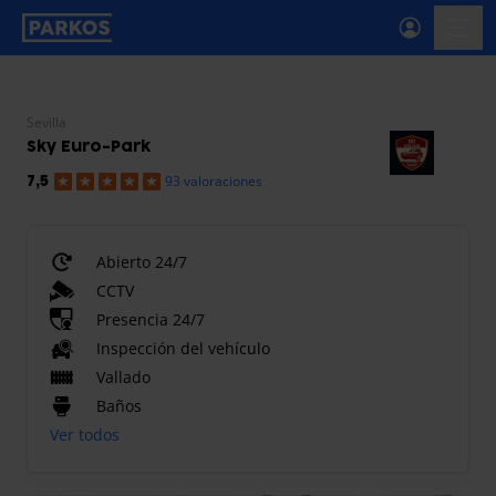
etiqueta-de-navegación-principal
menú-
Sevilla
Sky Euro-Park
93 valoraciones
7,5
Abierto 24/7
CCTV
Presencia 24/7
Inspección del vehículo
Vallado
Baños
Ver todos