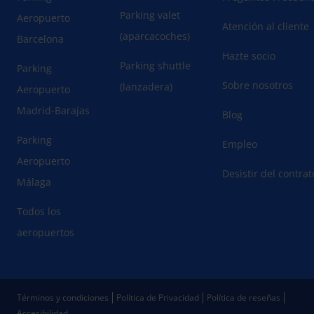
Parking valet
Aeropuerto
Atención al cliente
(aparcacoches)
Barcelona
Hazte socio
Parking shuttle
Parking
Sobre nosotros
(lanzadera)
Aeropuerto
Madrid-Barajas
Blog
Parking
Empleo
Aeropuerto
Desistir del contra
Málaga
Todos los
aeropuertos
Términos y condiciones
Política de Privacidad
Política de reseñas
Accesibilidad