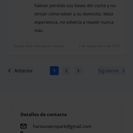
habían perdido sus llaves del coche y no
tenían cómo volver a su domicilio. Mala
experiencia, no volvería a repetir nunca
más.
Parking en muy mal estado, mucha suciedad y con 
Shuttle (bus lanzadera) interior
1 de septiembre de 2025
Anterior
Siguiente
1
2
3
4
5
6
7
Detalles de contacto
harounaeropark@gmail.com