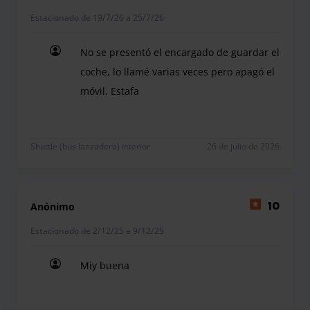
Estacionado de 19/7/26 a 25/7/26
No se presentó el encargado de guardar el
coche, lo llamé varias veces pero apagó el
móvil. Estafa
No se presentó el encargado de guardar el coche, 
Shuttle (bus lanzadera) interior
26 de julio de 2026
Anónimo
10
Estacionado de 2/12/25 a 9/12/25
Miy buena
Miy buena