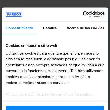
Shuttle (bus lanzadera) interior
10 de diciembre de 2025
Consentimiento
Detalles
Acerca de las cookies
Sara Pérez López
6
Cookies en nuestro sitio web
Estacionado de 1/9/25 a 6/9/25
Utilizamos cookies para que tu experiencia en nuestro
sitio sea lo más fluida y agradable posible. Las cookies
El aparcamiento está en una nave que no
esenciales están siempre activadas porque ayudan a que
se encuentra en buen estado. El traslado
nuestro sitio funcione correctamente. También utilizamos
lo realiza el transportista con su propio
cookies analíticas anónimas para entender cómo
vehículo, no se trata de una empresa
podemos mejorar nuestros servicios.
como tal. En general, la experiencia no ha
cumplido mis expectativas.
Al aceptar, estás de acuerdo con el uso de cookies
según las normas de tu país, pero puedes ajustar la
El aparcamiento está en una nave que no se encuen
configuración en cualquier momento. Para conocer todos