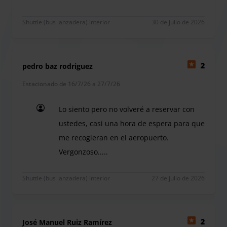
No hay aparcamiento activo en Sevilla. Está cerr
Shuttle (bus lanzadera) interior
30 de julio de 2026
pedro baz rodriguez
2
Estacionado de 16/7/26 a 27/7/26
Lo siento pero no volveré a reservar con
ustedes, casi una hora de espera para que
me recogieran en el aeropuerto.
Vergonzoso.....
Lo siento pero no volveré a reservar con ustedes,
Shuttle (bus lanzadera) interior
27 de julio de 2026
José Manuel Ruiz Ramírez
2