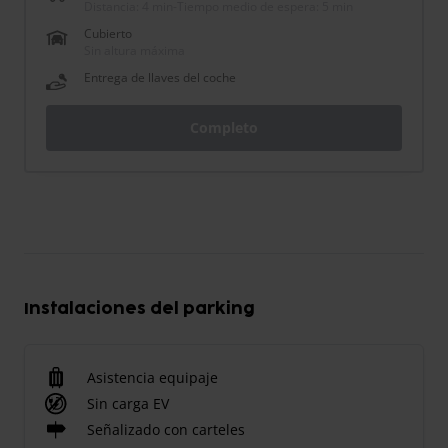
Distancia: 4 min
-
Tiempo medio de espera: 5 min
Cubierto
Sin altura máxima
Entrega de llaves del coche
Completo
Instalaciones del parking
Asistencia equipaje
Sin carga EV
Señalizado con carteles