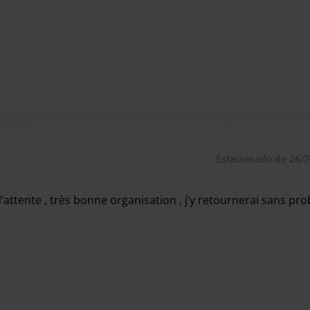
Estacionado de 26/7
 d’attente , très bonne organisation , j’y retournerai sans pr
 d’attente , très bonne organisation , j’y retournerai sans pro