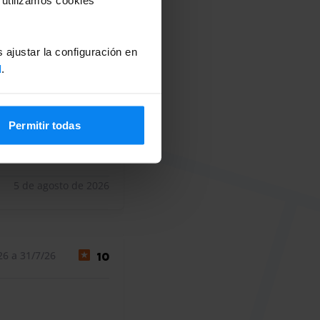
/26 a 3/8/26
10
 ajustar la configuración en
d
.
Permitir todas
5 de agosto de 2026
26 a 31/7/26
10