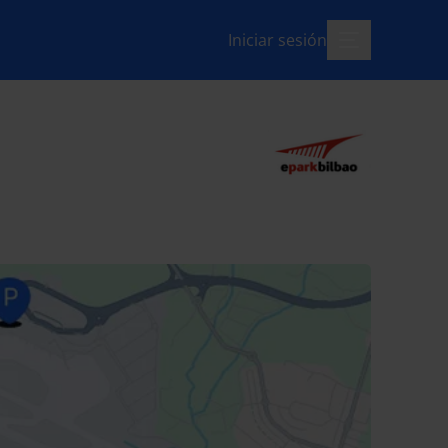
Iniciar sesión
menú-abierto