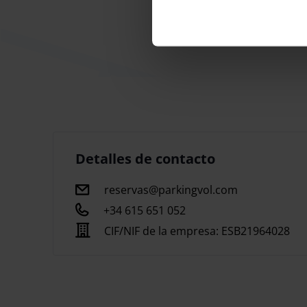
Con Parking Vol en Barcelona, tu viaje comienza
aparcamiento cubierto y seguro, disponible las 2
para tu comodidad, llevándote y recogiéndote di
la máxima eficiencia. ¡Disfruta de tu viaje con la
manos!<;/p> Horario de apertura: 24 horas Tiemp
minutos desde el parking. Distancia desde la ter
Detalles de contacto
en las terminales T1 y T2.
reservas@parkingvol.com
+34 615 651 052
Parking Vol ofrece plazas de aparcamiento cubier
CIF/NIF de la empresa:
ESB21964028
tiempo. Contamos con un servicio de recogida y 
espera para el servicio de shuttle, y garantizamos