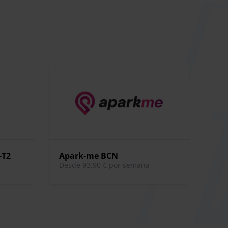
-T2
Apark-me BCN
desde 93,90 € por semana