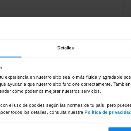
Detalles
b
ara adaptarse a tus necesidades: Valet y Lanzadera.
u experiencia en nuestro sitio sea lo más fluida y agradable po
ue ayudan a que nuestro sitio funcione correctamente. También
ilancia 24 horas. Con el servicio Valet, nos
tender cómo podemos mejorar nuestros servicios.
mente en la terminal. Si prefieres el servicio de
nto de encuentro en el Centro Comercial Vilamarina,
 con el uso de cookies según las normas de tu país, pero puedes
to, y viceversa a tu regreso. Recuerda llegar con al
cer todos los detalles, consulta nuestra
Política de privacida
aeropuerto.