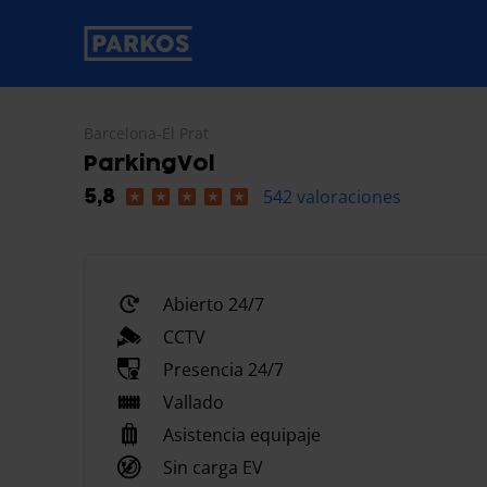
etiqueta-de-navegación-principal
Barcelona-El Prat
ParkingVol
542 valoraciones
5,8
Abierto 24/7
CCTV
Presencia 24/7
Vallado
Asistencia equipaje
Sin carga EV