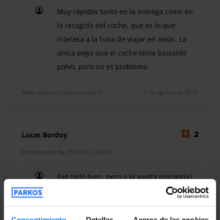
Parking Low solo ofrece servicio valet, esto implica que no
Muy rápidos tanto en la entrega como en
es no es necesario que el cliente acuda al parking y en
la recogida del coche, que es lo que
consecuencia no dispone de servicios o sala de espera.
interesa a la hora de viajar en avión. La
Horario: 04:00 - 23:45
única pega que el coche tenía bastante
polvo, pero no es problema.
Muy rápidos tanto en la entrega como en la recogi
Valet exterior (aparcacoches)
7 de agosto de 2026
Lucas Bordoy
2
Estacionado de 25/7/26 a 5/8/26
Fue todo bien, pero a la vuelta (recogida)
espere dos horas!!para la entrega
Fue todo bien, pero a la vuelta (recogida) espere 
Consentimiento
Detalles
Acerca de las cookies