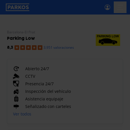
etiqueta-de-navegación-principal
menú-
Barcelona-El Prat
Parking Low
3.951 valoraciones
8,3
Abierto 24/7
CCTV
Presencia 24/7
Inspección del vehículo
Asistencia equipaje
Señalizado con carteles
Ver todos