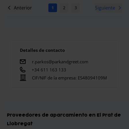
Anterior
Siguiente
1
2
3
4
5
6
7
Detalles de contacto
r.parkos@parkandgreet.com
+34 611 163 133
CIF/NIF de la empresa:
ES48094109M
Proveedores de aparcamiento en El Prat de
Llobregat