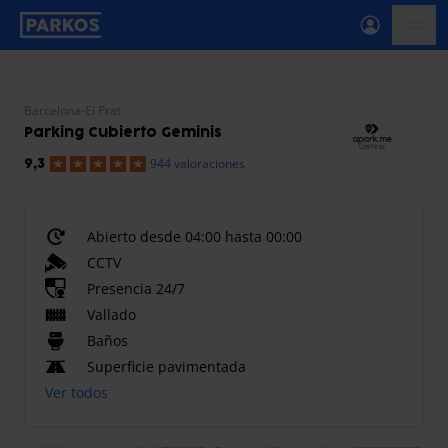
etiqueta-de-navegación-principal
menú-
Barcelona-El Prat
Parking Cubierto Geminis
944 valoraciones
9,3
Abierto desde 04:00 hasta 00:00
CCTV
Presencia 24/7
Vallado
Baños
Superficie pavimentada
Ver todos