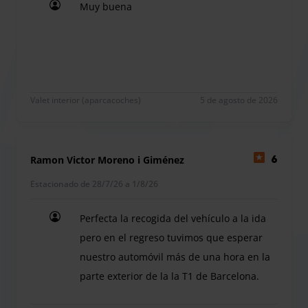
Muy buena
Muy buena
En la zona de check-in disponemos de sala de espera,
dispensador de agua y el Centro Comercial nos ofrece
baños, cafeterías, restauración, moda, complementos y un
supermercado Mercadona, donde se podrán realizar las
compras de última hora.
Valet interior (aparcacoches)
5 de agosto de 2026
Ramon Victor Moreno i Giménez
6
Estacionado de 28/7/26 a 1/8/26
Perfecta la recogida del vehículo a la ida
pero en el regreso tuvimos que esperar
nuestro automóvil más de una hora en la
parte exterior de la la T1 de Barcelona.
Perfecta la recogida del vehículo a la ida pero e