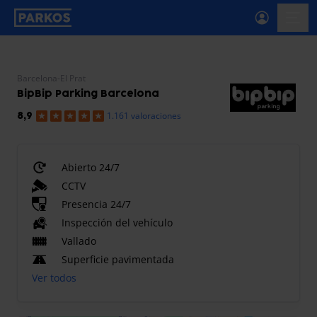
etiqueta-de-navegación-principal
menú-
Barcelona-El Prat
BipBip Parking Barcelona
1.161 valoraciones
8,9
Abierto 24/7
CCTV
Presencia 24/7
Inspección del vehículo
Vallado
Superficie pavimentada
Ver todos