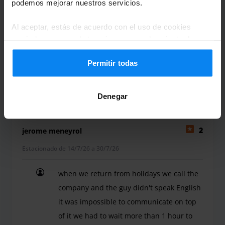
podemos mejorar nuestros servicios.
Muy buena
Al aceptar, estás de acuerdo con el uso de cookies
Muy buena
según las normas de tu país, pero puedes ajustar la
configuración en cualquier momento. Para conocer todos
los detalles, consulta nuestra
Política de privacidad
.
Permitir todas
Valet interior (aparcacoches)
1 de agosto de 2026
Denegar
jerome meneyrol
2
Estacionado de 14/7/26 a 30/7/26
when we return from holidays we call the
company and the guy didn't speak English
it was impossible to communicate on top
of it we had to wait more than 1 hour to