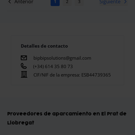
Anterior
Siguiente
1
2
3
4
5
6
7
Detalles de contacto
bipbipsolutions@gmail.com
(+34) 614 35 80 73
CIF/NIF de la empresa:
ESB44739365
Proveedores de aparcamiento en El Prat de
Llobregat