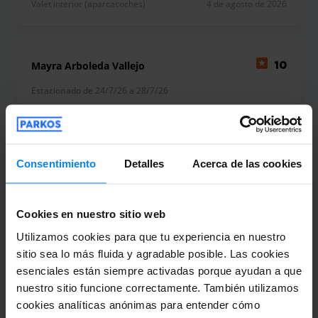
Valet interior (aparcacoches)
4 de agosto de 2026
Mayra Arboleda Vallejo
10
Estacionado de 24/7/26 a 28/7/26
Todo estupendo.
Todo estupendo.
Consentimiento
Detalles
Acerca de las cookies
Cookies en nuestro sitio web
Valet interior (aparcacoches)
4 de agosto de 2026
Utilizamos cookies para que tu experiencia en nuestro
sitio sea lo más fluida y agradable posible. Las cookies
esenciales están siempre activadas porque ayudan a que
Esteban Hernández Grima
10
nuestro sitio funcione correctamente. También utilizamos
cookies analíticas anónimas para entender cómo
Estacionado de 20/7/26 a 31/7/26