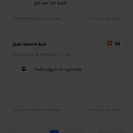
get our car back
when we return from holidays we call the company
Valet interior (aparcacoches)
31 de julio de 2026
joan latorre buil
10
Estacionado de 29/6/26 a 21/7/26
Todó segun lo rsperado
Todó segun lo rsperado
Valet interior (aparcacoches)
29 de julio de 2026