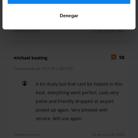
Denegar
Shuttle exterior
23 de julio de 2026
michael keating
10
Estacionado de 16/7/26 a 20/7/26
A bit dusty but that cant be helped in this
heat. everything went perfect. Lads very
polite and friendly dropped at airport
picked up again. Very pleased with
service. Will use again.
A bit dusty but that cant be helped in this heat. 
Shuttle exterior
22 de julio de 2026