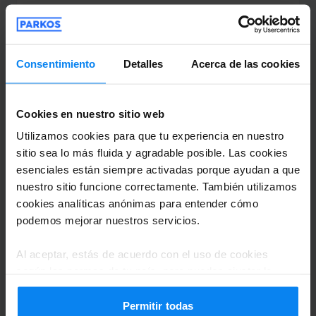
MARIO OSCAR SCIPIONI
8
Estacionado de 21/7/26 a 24/7/26
Consentimiento
Detalles
Acerca de las cookies
Mí experiencia con Parkos siempre ha sido
excelente. Recomiendo 100%
Mí experiencia con Parkos siempre ha sido exce
Cookies en nuestro sitio web
Utilizamos cookies para que tu experiencia en nuestro
sitio sea lo más fluida y agradable posible. Las cookies
esenciales están siempre activadas porque ayudan a que
Shuttle exterior
26 de julio de 2026
nuestro sitio funcione correctamente. También utilizamos
cookies analíticas anónimas para entender cómo
podemos mejorar nuestros servicios.
Sebastian lopez
10
Al aceptar, estás de acuerdo con el uso de cookies
Estacionado de 18/7/26 a 21/7/26
según las normas de tu país, pero puedes ajustar la
configuración en cualquier momento. Para conocer todos
Buena experiencia
los detalles, consulta nuestra
Política de privacidad
.
Permitir todas
Buena experiencia