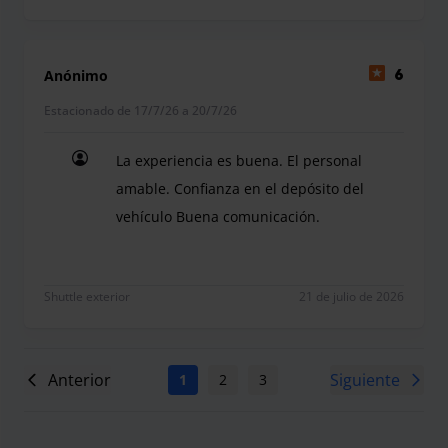
Anónimo
6
Estacionado de 17/7/26 a 20/7/26
La experiencia es buena. El personal
amable. Confianza en el depósito del
vehículo Buena comunicación.
La experiencia es buena. El personal amable. Con
Shuttle exterior
21 de julio de 2026
Anterior
Siguiente
1
2
3
4
5
6
7