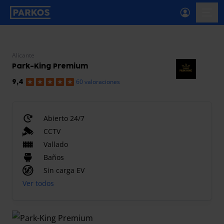
etiqueta-de-navegación-principal
menú-
Alicante
Park-King Premium
60 valoraciones
9,4
Abierto 24/7
CCTV
Vallado
Baños
Sin carga EV
Ver todos