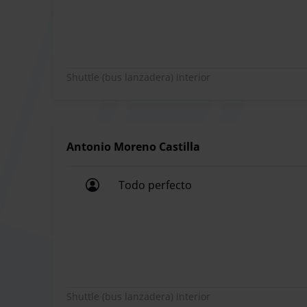
área de salidas. Allí, un conductor uniformado te
recuerda llamarles 10 minutos antes de llegar pa
detalles de la reserva y el estado del vehículo, y u
la vuelta, llámalos cuando estés a punto de reco
Shuttle (bus lanzadera) interior
punto de recogida.
Entrega de llaves:
No es necesario que dejes las llaves si utilizas el
Altura y longitud máximas
Antonio Moreno Castilla
La altura máxima permitida es de 1,90m, y la lo
Todo perfecto
grandes dimensiones ponte en contacto con el p
Todo perfecto
las medidas permitidas.
Sillitas de bebés y sillas de ruedas:
El parking está adaptado para discapacitados, per
traslados al aeropuerto.
Shuttle (bus lanzadera) interior