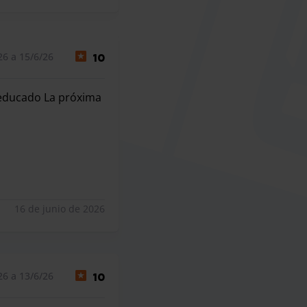
26 a 15/6/26
10
 educado La próxima
ducado La próxima vez que vaya de viaje, volvere a usar su
16 de junio de 2026
26 a 13/6/26
10