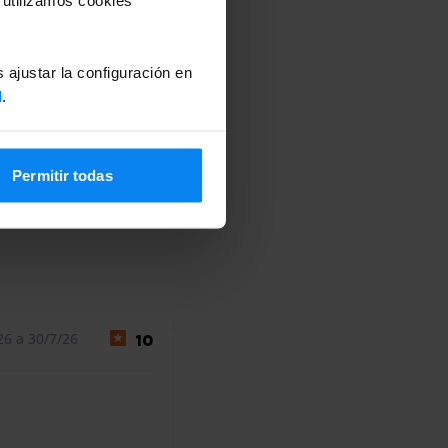
 ajustar la configuración en
d
.
Permitir todas
26 a 30/7/26
10