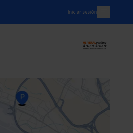
Iniciar sesión
menú-abierto