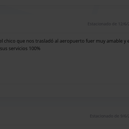
ridad de sus instalaciones. Podrás aparcar tu coche en
 de seguridad y a tan solo 2 minutos del Aeropuerto de
Estacionado de 12/6/
do al aeropuerto con Oliveral Parking, gozarás de un
rking de calidad a muy buen precio y ahorra sin
el chico que nos trasladó al aeropuerto fuer muy amable y
 personal. La próxima vez que vayas al aeropuerto,
 sus servicios 100%
ajas tú mismo.
el chico que nos trasladó al aeropuerto fuer muy amable y e
nas y seguras. Tu coche quedará estacionado en un
ara que tu paso sea lo más cómodo posible disponen de
Estacionado de 9/6/