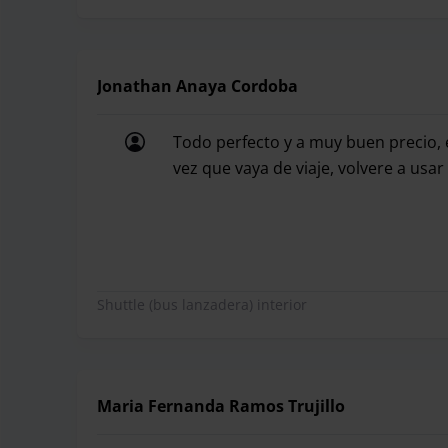
Oliveral parking destaca por la comodidad y segu
un aparcamiento cubierto, con múltiples medidas
Jonathan Anaya Cordoba
Valencia. Si escoges el servicio shuttle de trasla
servicio rápido y profesional. Apuesta por un pa
Todo perfecto y a muy buen precio, 
renunciar a la seguridad y el trato cercano de su
vez que vaya de viaje, volvere a usar
aparca en Oliveral parking y comprueba sus vent
Todo perfecto y a muy buen precio, 
Las instalaciones de Oliveral parking son moder
garaje a salvo de las inclemencias exteriores. P
Shuttle (bus lanzadera) interior
servicios y aseos.
Maria Fernanda Ramos Trujillo