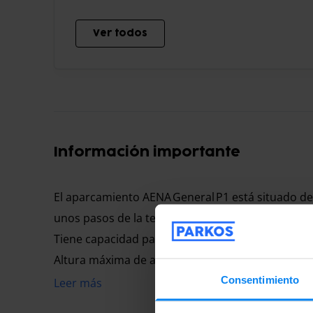
Ver todos
Información importante
El aparcamiento AENA General P1 está situado d
unos pasos de la terminal. Ofrece plazas pavimen
Tiene capacidad para aproximadamente
690 pla
Altura máxima de acceso aproximada:
2,10 m
.
Consentimiento
Leer más