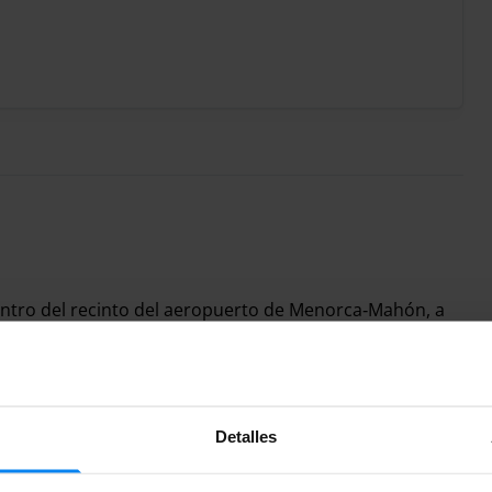
entro del recinto del aeropuerto de Menorca‑Mahón, a
tadas, muchas cubiertas, y está abierto las 24 horas.
zas
y permite estancias cortas o medias sin lanzadera.
Detalles