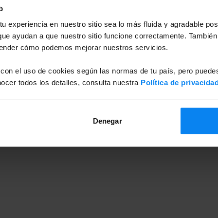
aparcamiento oficial de AENA en el Aeropuerto de
b
dispone de acceso inmediato a la terminal. Ideal tanto
u experiencia en nuestro sitio sea lo más fluida y agradable po
 coche sin complicaciones.
ue ayudan a que nuestro sitio funcione correctamente. También
tender cómo podemos mejorar nuestros servicios.
nte
1 minuto
. Reserva tu plaza y comienza tu viaje sin
 con el uso de cookies según las normas de tu país, pero puedes
cer todos los detalles, consulta nuestra
Política de privacida
con plazas adaptadas para personas con movilidad
Denegar
ra máxima estimada de 2,10 m. El acceso es ágil y desde
la terminal.