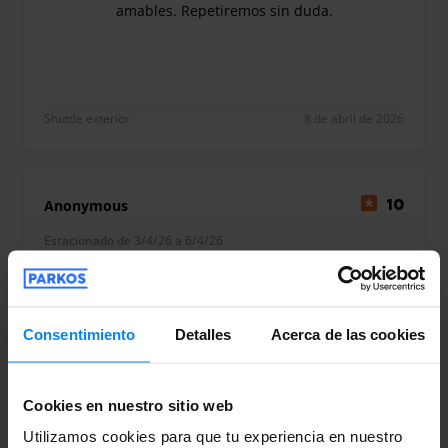
amables. Repetiremos sin duda.
Fabuloso. Rapidísimos, muy serviciales y amable
Shuttle exterior
8 de abril de 2026
Anonymous
10
Estacionado de 3/4/26 a 6/4/26
Always a good service Thank you
Always a good service Thank you
Consentimiento
Detalles
Acerca de las cookies
Cookies en nuestro sitio web
Shuttle exterior
7 de abril de 2026
Utilizamos cookies para que tu experiencia en nuestro