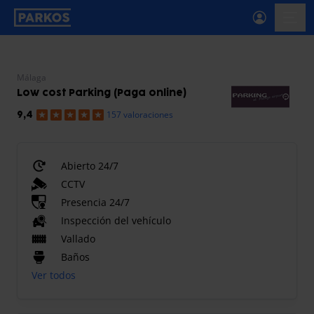
etiqueta-de-navegación-principal
menú-
Málaga
Low cost Parking (Paga online)
157 valoraciones
9,4
Abierto 24/7
CCTV
Presencia 24/7
Inspección del vehículo
Vallado
Baños
Ver todos