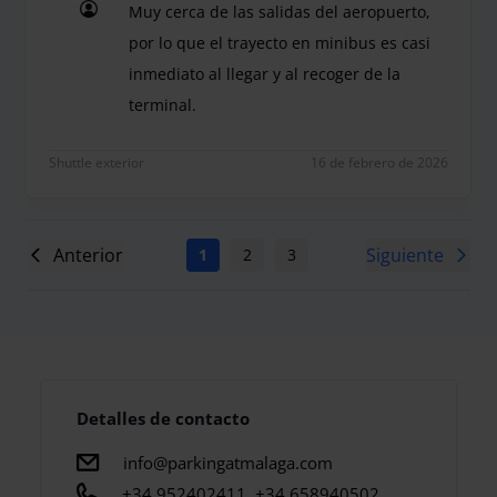
Muy cerca de las salidas del aeropuerto,
por lo que el trayecto en minibus es casi
inmediato al llegar y al recoger de la
terminal.
Muy cerca de las salidas del aeropuerto, por lo qu
Shuttle exterior
16 de febrero de 2026
Anterior
Siguiente
1
2
3
4
5
6
7
Detalles de contacto
info@parkingatmalaga.com
+34 952402411, +34 658940502