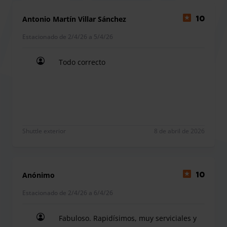
en 3 minutos. Al entregar tu coche ellos te llevaran a la
terminal inmediatamente y se encargaran del resto! Tu
Antonio Martín Villar Sánchez
10
única obligación: ¡disfrutar del viaje!
Estacionado de 2/4/26 a 5/4/26
Todo correcto
Low Cost Parking dispone de una sala de espera. El parking
Todo correcto
esta situado dentro de una estación de servicio donde
también hay baño, cafetería y una tienda.
El parking ofrece servicio de lavado exterior e interior y
además servicio de revisión de coche e ITV. Ofrece servicio
Shuttle exterior
8 de abril de 2026
un servicio de limpieza BÁSICO, a partir de los cuatro días
de estancia en nuestro parking.
Anónimo
10
Estacionado de 2/4/26 a 6/4/26
Fabuloso. Rapidísimos, muy serviciales y