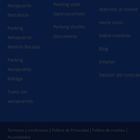
Parking valet
Aeropuerto
Atención al cliente
(aparcacoches)
Barcelona
Hazte socio
Parking shuttle
Parking
Sobre nosotros
(lanzadera)
Aeropuerto
Madrid-Barajas
Blog
Parking
Empleo
Aeropuerto
Desistir del contra
Málaga
Todos los
aeropuertos
Términos y condiciones
Política de Privacidad
Política de reseñas
Accesibilidad