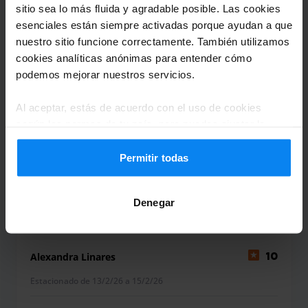
sitio sea lo más fluida y agradable posible. Las cookies
esenciales están siempre activadas porque ayudan a que
nuestro sitio funcione correctamente. También utilizamos
Jean Muelas
10
cookies analíticas anónimas para entender cómo
Estacionado de 19/2/26 a 23/2/26
podemos mejorar nuestros servicios.
Excelente servicio. Son un gran equipo!
Al aceptar, estás de acuerdo con el uso de cookies
Excelente servicio. Son un gran equipo!
según las normas de tu país, pero puedes ajustar la
configuración en cualquier momento. Para conocer todos
los detalles, consulta nuestra
Política de privacidad
.
Permitir todas
Shuttle exterior
28 de febrero de 2026
Denegar
Alexandra Linares
10
Estacionado de 13/2/26 a 15/2/26