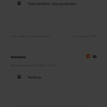
Todo perfecto, muy puntuales
debe cumplir con la normatividad correspondiente.
Todo perfecto, muy puntuales
Este parking solo ofrece servicio valet, por lo que no tendrá
que pasar por el parking durante ningún momento de su
Valet exterior (aparcacoches)
6 de julio de 2026
viaje.
Anónimo
10
Estacionado de 10/6/26 a 17/6/26
Perfecta.
Perfecta.