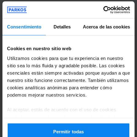
Valet exterior (aparcacoches)
19 de junio de 2026
Consentimiento
Detalles
Acerca de las cookies
Guillermo Muñoz González
10
Estacionado de 31/3/26 a 7/4/26
Cookies en nuestro sitio web
La experiencia ha sido la esperada. Nos
Utilizamos cookies para que tu experiencia en nuestro
atendieron súper bien desde el principio.
sitio sea lo más fluida y agradable posible. Las cookies
esenciales están siempre activadas porque ayudan a que
No tuvimos que esperar nada para que
nuestro sitio funcione correctamente. También utilizamos
nos recogieran el coche a la ida y a penas
cookies analíticas anónimas para entender cómo
tuvimos que esperar 2 minutos a la vuelta.
podemos mejorar nuestros servicios.
Genial la coordinación y la rapidez.
La experiencia ha sido la esperada. Nos atendiero
Al aceptar, estás de acuerdo con el uso de cookies
Valet exterior (aparcacoches)
16 de abril de 2026
según las normas de tu país, pero puedes ajustar la
configuración en cualquier momento. Para conocer todos
los detalles, consulta nuestra
Política de privacidad
.
Permitir todas