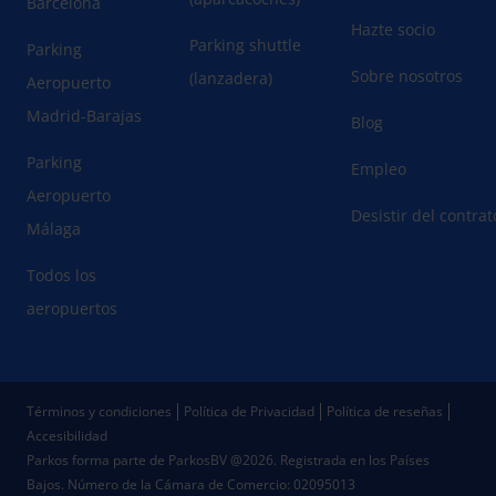
Barcelona
Hazte socio
Parking shuttle
Parking
Sobre nosotros
(lanzadera)
Aeropuerto
Madrid-Barajas
Blog
Parking
Empleo
Aeropuerto
Desistir del contra
Málaga
Todos los
aeropuertos
Términos y condiciones
Política de Privacidad
Política de reseñas
Accesibilidad
Parkos forma parte de ParkosBV @2026. Registrada en los Países
Bajos.
Número de la Cámara de Comercio: 02095013