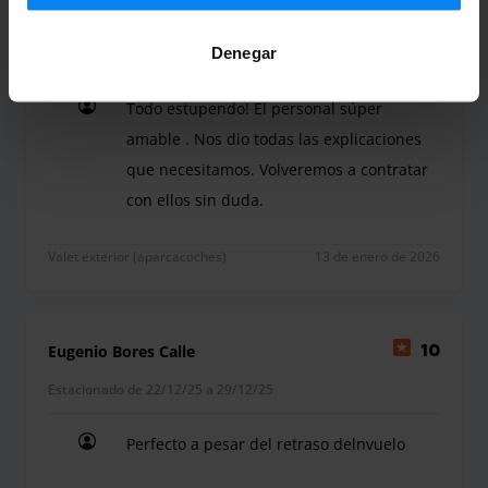
Sonia Rodríguez Quintero
10
Denegar
Estacionado de 1/1/26 a 6/1/26
Todo estupendo! El personal súper
amable . Nos dio todas las explicaciones
que necesitamos. Volveremos a contratar
con ellos sin duda.
Todo estupendo! El personal súper amable . Nos d
Valet exterior (aparcacoches)
13 de enero de 2026
Eugenio Bores Calle
10
Estacionado de 22/12/25 a 29/12/25
Perfecto a pesar del retraso delnvuelo
Perfecto a pesar del retraso delnvuelo