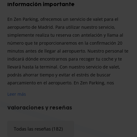
Información importante
En Zen Parking, ofrecemos un servicio de valet para el
aeropuerto de Madrid. Para utilizar nuestro servicio,
simplemente realiza tu reserva con antelación y llama al
número que te proporcionaremos en la confirmación 20
minutos antes de llegar al aeropuerto. Nuestro personal te
indicará dónde encontrarnos para recoger tu coche y te
llevará hasta la terminal. Con nuestro servicio de valet,
podrás ahorrar tiempo y evitar el estrés de buscar
aparcamiento en el aeropuerto. En Zen Parking, nos
esforzamos por brindarte un servicio amable y profesional,
Leer más
y siempre estamos dispuestos a ayudarte con cualquier
pregunta o inquietud que puedas tener.
Valoraciones y reseñas
Importante: Zen Parking esta en la Zona de Bajas
Emisiones en Madrid:
Si desea aparcar ahí su vehículo
Todas las reseñas (182)
debe cumplir con la normatividad correspondiente, de lo