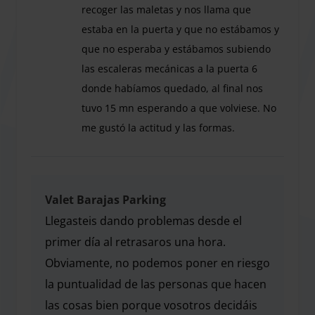
Valet Barajas Parking, un de los proveedor de
recoger las maletas y nos llama que
aparcamiento con mas de 5 años en el mercado, te ofrece
estaba en la puerta y que no estábamos y
la máxima comodidad con su servicio de aparcacoches.
que no esperaba y estábamos subiendo
¡Prepárate para un trato de calidad a un precio muy
las escaleras mecánicas a la puerta 6
asequible! Solo tienes que dirigirte a la terminal de salidas
donde habíamos quedado, al final nos
y uno de sus conductores estará esperándote. Recogerán
tuvo 15 mn esperando a que volviese. No
tu coche y mientras tú vas directo al aeropuerto, ellos
me gustó la actitud y las formas.
aparcarán por ti. A la vuelta te estarán esperando en el
Este año nada que ver con el año pasado. Llegába
mismo sitio para devolverte tu coche y que sigas con tu
camino sin estrés, sin preocupaciones y sin esperas. El
parking está situado al lado de la Terminal 4, lo cual
Valet Barajas Parking
facilita la llegada a cualquier terminal del aeropuerto en
Llegasteis dando problemas desde el
menos de 7 minutos. También dispone de sistema de
primer día al retrasaros una hora.
videovigilancia y zona de lavado.
Obviamente, no podemos poner en riesgo
la puntualidad de las personas que hacen
Este parking solo dispone de servicio valet, por lo que no
las cosas bien porque vosotros decidáis