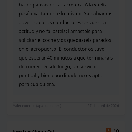
es necesario que usted pase por el parking y en
hacer pausas en la carretera. A la vuelta
consecuencia no dispone de servicios o sala de espera.
pasó exactamente lo mismo. Ya habíamos
advertido a los conductores de vuestra
actitud y no fallasteis: llamasteis para
solicitar el coche y os quedasteis parados
en el aeropuerto. El conductor os tuvo
que esperar 40 minutos a que terminarais
de comer. Desde luego, un servicio
puntual y bien coordinado no es apto
para cualquiera.
Llegasteis dando problemas desde el primer día al 
Valet exterior (aparcacoches)
27 de abril de 2026
Jose Luis Alonso Cid
10