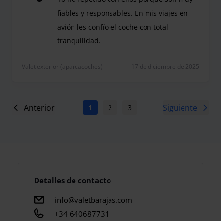
fiables y responsables. En mis viajes en
avión les confío el coche con total
tranquilidad.
Yo he repetido con ellos porque son muy fiables y 
Valet exterior (aparcacoches)
17 de diciembre de 2025
Anterior
Siguiente
1
2
3
4
5
6
7
Detalles de contacto
info@valetbarajas.com
+34 640687731