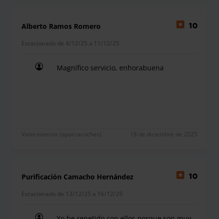
Alberto Ramos Romero
10
Estacionado de 4/12/25 a 11/12/25
Magnífico servicio, enhorabuena
Magnífico servicio, enhorabuena
Valet exterior (aparcacoches)
18 de diciembre de 2025
Purificación Camacho Hernández
10
Estacionado de 13/12/25 a 16/12/25
Yo he repetido con ellos porque son muy