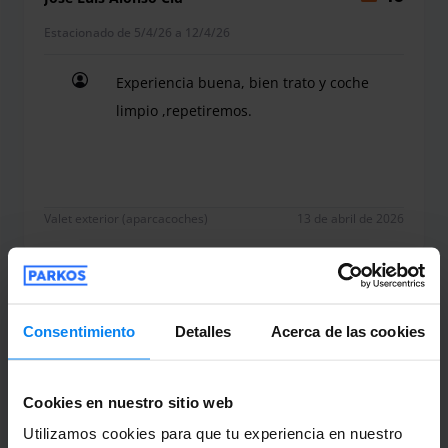
Estacionado de 5/4/26 a 12/4/26
Experiencia buena, bien trato y coche
limpio ,repetiremos.
Experiencia buena, bien trato y coche limpio ,rep
Valet exterior (aparcacoches)
13 de abril de 2026
Cristina Aparicio Herrero
10
Consentimiento
Detalles
Acerca de las cookies
Estacionado de 28/12/25 a 4/1/26
La atención por parte del personal fue
Cookies en nuestro sitio web
excelente, muy atentos tanto a la salida
Utilizamos cookies para que tu experiencia en nuestro
como a la llegada. Estoy muy contenta con