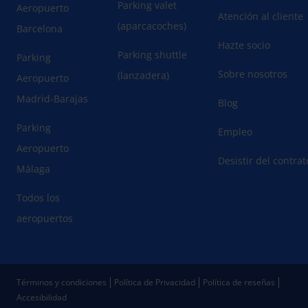
Parking valet
Aeropuerto
Atención al cliente
(aparcacoches)
Barcelona
Hazte socio
Parking shuttle
Parking
Sobre nosotros
(lanzadera)
Aeropuerto
Madrid-Barajas
Blog
Parking
Empleo
Aeropuerto
Desistir del contra
Málaga
Todos los
aeropuertos
Términos y condiciones
Política de Privacidad
Política de reseñas
Accesibilidad