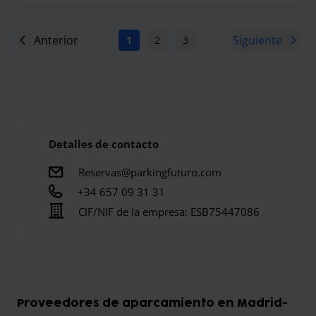
Anterior
Siguiente
1
2
3
4
5
6
7
Detalles de contacto
Reservas@parkingfuturo.com
+34 657 09 31 31
CIF/NIF de la empresa:
ESB75447086
Proveedores de aparcamiento en Madrid-