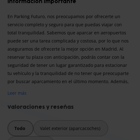
Información importante
En Parking Futuro, nos preocupamos por ofrecerte un
servicio completo y seguro para que puedas viajar con
total tranquilidad. Sabemos que aparcar en aeropuertos
puede ser una tarea complicada y costosa, por lo que nos
aseguramos de ofrecerte la mejor opción en Madrid. Al
reservar tu plaza con anticipación, podrás contar con la
seguridad de tener un lugar garantizado para estacionar
tu vehículo y la tranquilidad de no tener que preocuparte
por buscar aparcamiento en el último momento. Además,
nuestro perímetro seguro y vigilado las 24 horas del día te
Leer más
brinda la confianza de que tu vehículo está protegido
durante todo el tiempo que esté en nuestras instalaciones.
Valoraciones y reseñas
Nuestro servicio de transporte te llevará cómodamente
desde el parking hasta la terminal de tu elección, con la
Todo
Valet exterior (aparcacoches)
facilidad de cargar y descargar tu equipaje sin
preocupaciones. Y si tienes algún requerimiento especial,