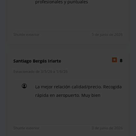
profesionales y puntuales
Experiencia muy satisfactoria muy profesionales 
Shuttle exterior
5 de junio de 2026
Santiago Bergés Iriarte
8
Estacionado de 3/5/26 a 1/6/26
La mejor relación calidad/precio. Recogida
rápida en aeropuerto. Muy bien
La mejor relación calidad/precio. Recogida rápid
Shuttle exterior
3 de junio de 2026