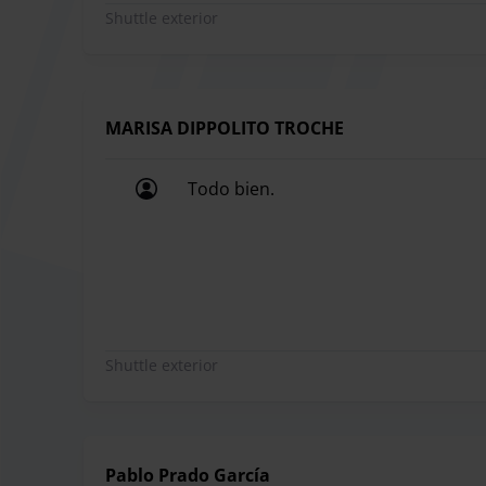
Shuttle exterior
Es obligatorio dejar las llaves para poder gestio
actividad. Las llaves se guardarán de forma segu
Sillitas de bebés y sillas de ruedas:
Los microbuses no están adaptados para sillas de 
MARISA DIPPOLITO TROCHE
bebés, disponen de microbuses de 23 plazas sin sil
Todo bien.
asientos normales. También tienen microbuses de
Todo bien.
solicitud previa, lo cual puede causar un retraso
Restricciones:
- No es posible ampliar la reserva una vez que el
aplicará una tarifa de 16 euros por día adicional.
Shuttle exterior
Parking Naranja te ofrece un servicio de traslado
Ubicado a solo 5 minutos del aeropuerto, cuenta 
Pablo Prado García
adapte a tus necesidades. Comienza tu viaje con 