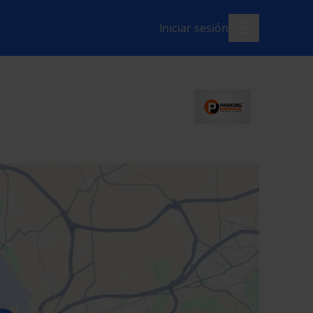
Iniciar sesión
menú-abierto