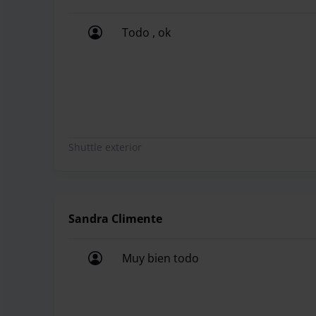
hasta tu regreso, gracias a las cámaras de segurid
Todo , ok
Restricciones:
Todo , ok
- No se admiten vehículos de más de 5 metros de
- No es posible ampliar la reserva una vez que el
aplicará una tarifa de 16 euros por día adicional.
- Si son más de 4 personas, se debe dejar a los p
- No se trasladan objetos voluminosos.
Shuttle exterior
Parking Naranja ofrece una sala de espera y se
Sandra Climente
traslado al aeropuerto. También disponen de má
Muy bien todo
Muy bien todo