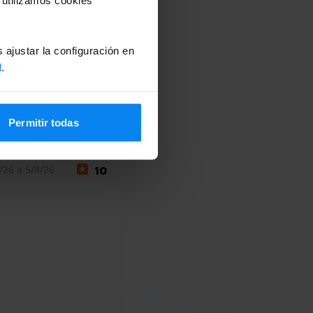
 ajustar la configuración en
d
.
Permitir todas
/26 a 5/8/26
10