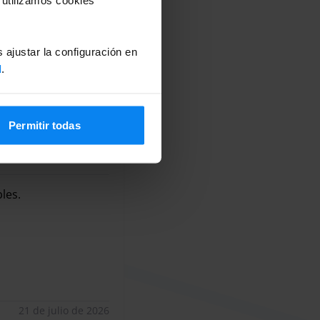
 ajustar la configuración en
d
.
Permitir todas
26 a 20/7/26
10
les.
les.
21 de julio de 2026