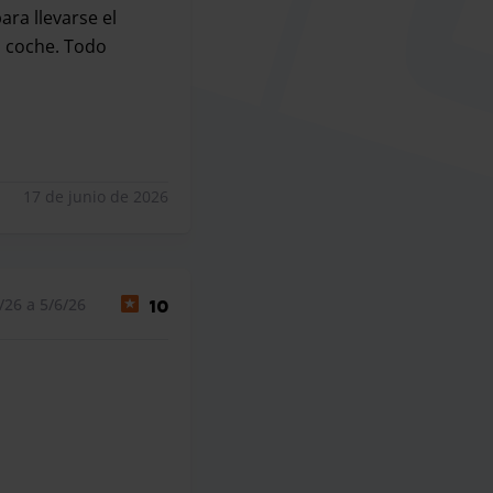
ra llevarse el
l coche. Todo
llevarse el coche y a la vuelta nos llamaron cuando íbamo
17 de junio de 2026
/26 a 5/6/26
10