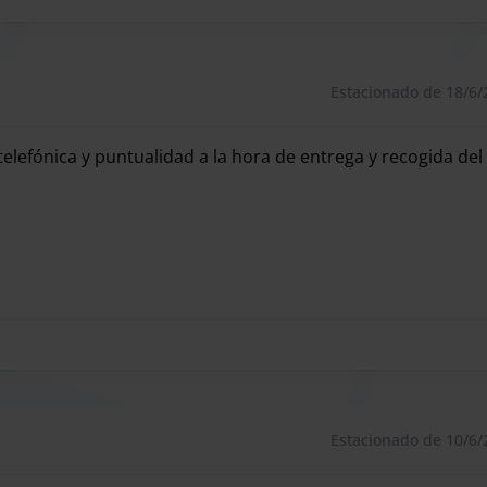
Estacionado de 18/6/
ue no tendrá que pasar por el parking durante ningún
elefónica y puntualidad a la hora de entrega y recogida del
elefónica y puntualidad a la hora de entrega y recogida del
Estacionado de 10/6/