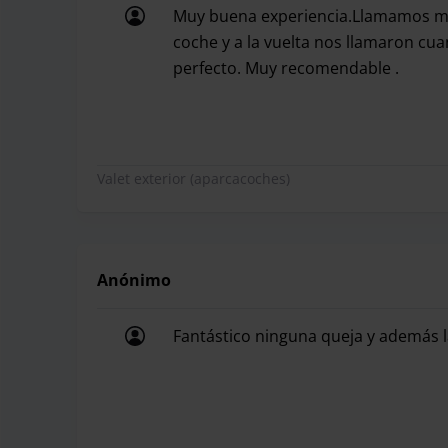
Muy buena experiencia.Llamamos med
coche y a la vuelta nos llamaron cu
perfecto. Muy recomendable .
Muy buena experiencia.Llamamos medi
Valet exterior (aparcacoches)
Anónimo
Fantástico ninguna queja y además l
Fantástico ninguna queja y además l