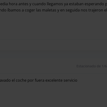
ia hora antes y cuando llegamos ya estaban esperando pa
ando íbamos a coger las maletas y en seguida nos trajeron e
a hora antes y cuando llegamos ya estaban esperando para 
Estacionado de 1/6
avado el coche por fuera excelente servicio
avado el coche por fuera excelente servicio