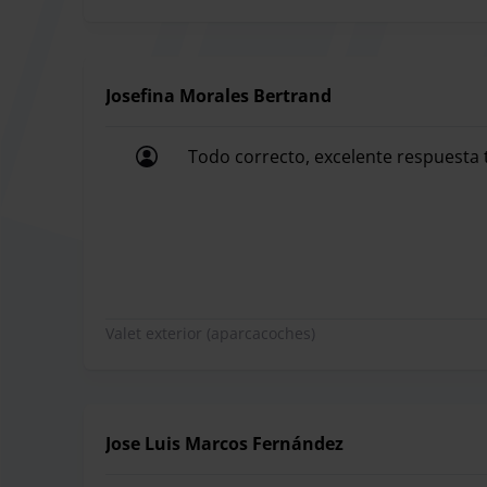
Este parking solo ofrece servicio valet, por lo q
Josefina Morales Bertrand
momento de su viaje.
Todo correcto, excelente respuesta t
Todo correcto, excelente respuesta t
Valet exterior (aparcacoches)
Jose Luis Marcos Fernández