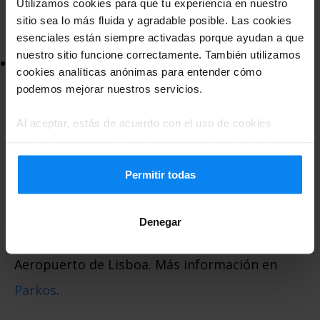
Utilizamos cookies para que tu experiencia en nuestro
estancias prolongadas, con servicio de
sitio sea lo más fluida y agradable posible. Las cookies
autobuses que conecta con las terminales.
esenciales están siempre activadas porque ayudan a que
nuestro sitio funcione correctamente. También utilizamos
: Proporciona
Estacionamiento premium
cookies analíticas anónimas para entender cómo
mayor comodidad y proximidad a las
podemos mejorar nuestros servicios.
entradas principales.
Al aceptar, estás de acuerdo con el uso de cookies
según las normas de tu país, pero puedes ajustar la
configuración en cualquier momento. Para conocer todos
Si estás buscando una comparación de
los detalles, consulta nuestra
Política de privacidad
.
Permitir todas
precios y servicios, Parkos ofrece una
plataforma fácil de usar para reservar el
Denegar
mejor lugar de estacionamiento en el
Aeropuerto de Lisboa. Más información en
Parkos
.