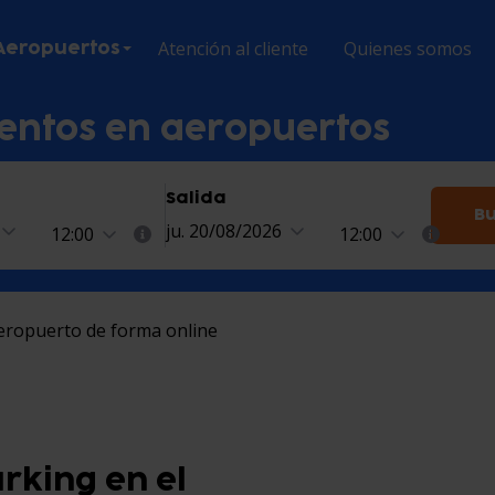
Atención al cliente
Quienes somos
Aeropuertos
entos en aeropuertos
Salida
Bu
ju. 20/08/2026
12:00
12:00
aeropuerto de forma online
rking en el