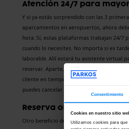
Atención 24/7 para mayo
Y si ya estás sorprendido con las 3 primera
aparcamientos en aeropuertos, ahora debe
hora. Sí, estas plataformas trabajan 24/7 
cuando lo necesites. No importa si es tarde
laborable. Allí estará tu asistente virtual
reservar. Aparte, siempre puedes contacta
cliente en tiempo real para resolver cualq
puedes cancelar o modificar las reservas d
Consentimiento
Reserva online y obtén g
Cookies en nuestro sitio we
Otro beneficio destacable de reservar por
Utilizamos cookies para que t
están siempre activadas porq