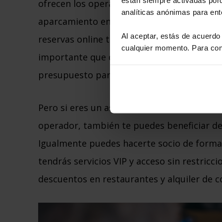
ofrecen los operadores de
parkings
. ¿Sabí
analíticas anónimas para en
aparcamiento en el parking de AENA del Bar
Al aceptar, estás de acuerdo
reservas online te cuesta 55,00 €. Sin lug
cualquier momento. Para cono
importante que debemos tener presente a 
presupuesto para viajar.
Pero si eres un asiduo usuario de este ae
operador, también te puedes beneficiar de 
Igualmente puedes hacerte socio de forma o
tendrás servicios VIP y acceso sin restric
descuentos en restaurantes y alquiler de c