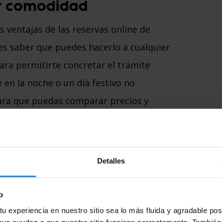
r comodidad
s ventajas de las reservas online de
s saber que puedes hacerlo a cualquier
para permitirte concretar el trámite
 en la noche o un día festivo no
 para que puedas comparar precios y
r con su departamento de atención al
uier problema que se presente. Incluso,
e forma gratuita.
Detalles
randes descuentos
b
 esta vía son los grandes descuentos que
u experiencia en nuestro sitio sea lo más fluida y agradable po
ue ayudan a que nuestro sitio funcione correctamente. También