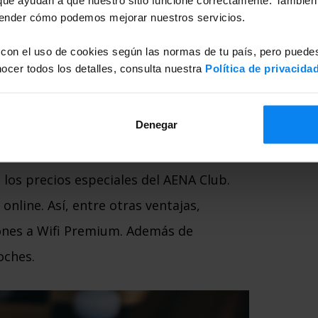
as que el precio de una semana de
tender cómo podemos mejorar nuestros servicios.
celona-El Prat es de 90,00 €? Pero si
 con el uso de cookies según las normas de tu país, pero puedes
ar a dudas, es un descuento muy
cer todos los detalles, consulta nuestra
Política de privacida
la hora de calcular nuestro
Denegar
ródromo, o de cualquier otro del mismo
los precios especiales del AENA Club.
nline. Así, entre otras ventajas,
ciones a Wifi Premium. Además de
oches.