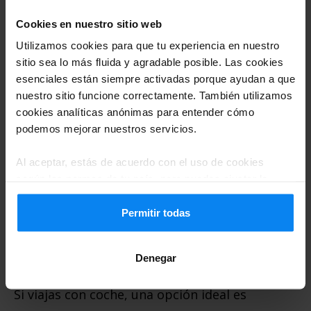
tu tiempo de descanso o preparación para
Cookies en nuestro sitio web
el viaje.
Utilizamos cookies para que tu experiencia en nuestro
sitio sea lo más fluida y agradable posible. Las cookies
3.
Servicios Adaptados
esenciales están siempre activadas porque ayudan a que
nuestro sitio funcione correctamente. También utilizamos
Hoteles como el
hotel Barcelona
cookies analíticas anónimas para entender cómo
Aeropuerto El Prat
suelen incluir servicios
podemos mejorar nuestros servicios.
como transporte al aeropuerto,
Al aceptar, estás de acuerdo con el uso de cookies
almacenamiento de equipaje y horarios
según las normas de tu país, pero puedes ajustar la
configuración en cualquier momento. Para conocer todos
flexibles.
los detalles, consulta nuestra
Política de privacidad
.
Permitir todas
Park, Sleep & Fly: La Solución
Denegar
Perfecta
Si viajas con coche, una opción ideal es