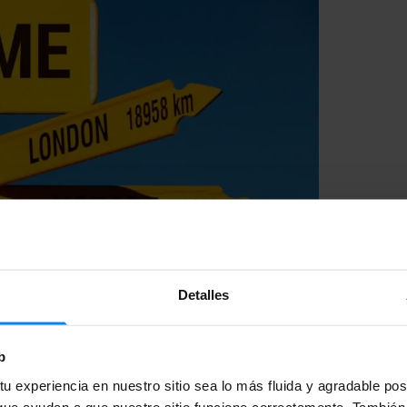
Detalles
b
u experiencia en nuestro sitio sea lo más fluida y agradable po
ue ayudan a que nuestro sitio funcione correctamente. También