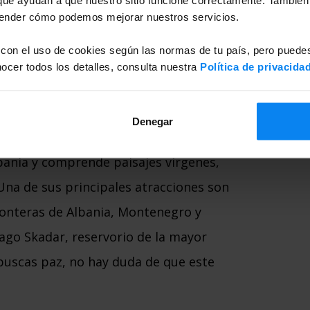
tender cómo podemos mejorar nuestros servicios.
 con el uso de cookies según las normas de tu país, pero puedes
no te debes perder en 2024 son los Alpes
cer todos los detalles, consulta nuestra
Política de privacida
 que compite en belleza con otros
nceses e italianos.
Denegar
lbania y comprende paisajes vírgenes,
Una de sus principales atracciones son
fronteras de Albania, Montenegro y
lago Skadar, reservorio de la mayor
 buscas paz, no hay duda de que este