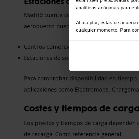
Estaciones de carga en los al
analíticas anónimas para en
Madrid cuenta con cientos de puntos de rec
Al aceptar, estás de acuerdo
aeropuerto puedes encontrar:
cualquier momento. Para cono
Centros comerciales con cargadores para c
Estaciones de servicio en la A-2 con carga r
Para comprobar disponibilidad en tiempo r
aplicaciones como Electromaps, Chargema
Costes y tiempos de carga
Los precios y tiempos de carga dependen d
de recarga. Como referencia general: