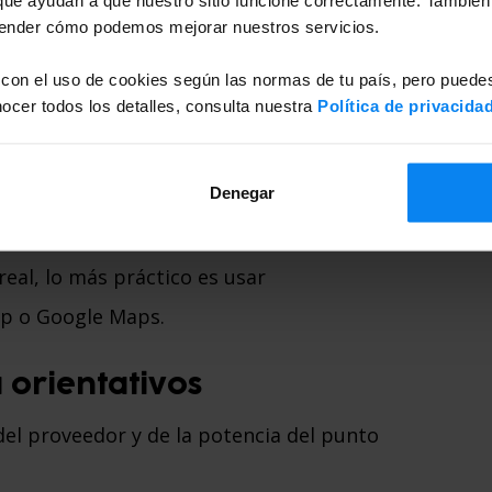
rededores
tender cómo podemos mejorar nuestros servicios.
arga repartidos por la ciudad. Cerca del
 con el uso de cookies según las normas de tu país, pero puedes
cer todos los detalles, consulta nuestra
Política de privacida
lientes.
Denegar
ápida.
eal, lo más práctico es usar
p o Google Maps.
 orientativos
el proveedor y de la potencia del punto