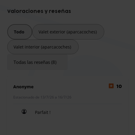
ofrece un servicio de aparcacoches en el aeropuerto de
Burdeos. Su coche será estacionado en un aparcamiento
Valoraciones y reseñas
seguro en Mérignac.
Todo
Valet exterior (aparcacoches)
Valet interior (aparcacoches)
Todas las reseñas (8)
Anonyme
10
Estacionado de 13/7/26 a 16/7/26
Parfait !
Parfait !