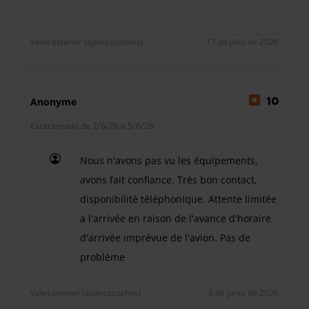
Valet exterior (aparcacoches)
17 de julio de 2026
Anonyme
10
Estacionado de 2/6/26 a 5/6/26
Nous n'avons pas vu les équipements,
avons fait confiance. Très bon contact,
disponibilité téléphonique. Attente limitée
a l'arrivée en raison de l'avance d'horaire
d'arrivée imprévue de l'avion. Pas de
problème
Nous n'avons pas vu les équipements, avons fait c
Valet interior (aparcacoches)
6 de junio de 2026