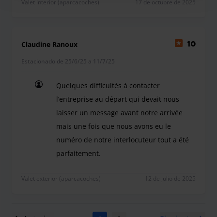
Valet interior (aparcacoches)
17 de octubre de 2025
Claudine Ranoux
10
Estacionado de 25/6/25 a 11/7/25
Quelques difficultés à contacter
l’entreprise au départ qui devait nous
laisser un message avant notre arrivée
mais une fois que nous avons eu le
numéro de notre interlocuteur tout a été
parfaitement.
Quelques difficultés à contacter l’entreprise au 
Valet exterior (aparcacoches)
12 de julio de 2025