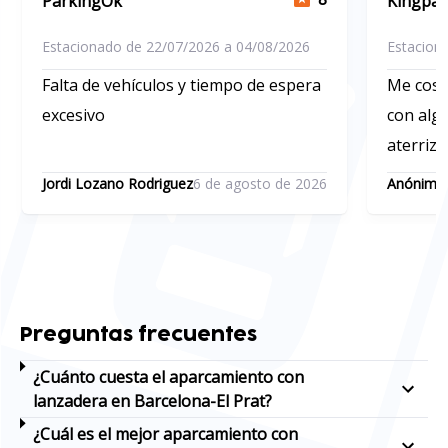
ParkingOk
Kingpar
Estacionado de 22/07/2026 a 04/08/2026
Estacion
Falta de vehículos y tiempo de espera
Me cost
excesivo
con alg
aterriza
contact
Jordi Lozano Rodriguez
6 de agosto de 2026
Anónimo
y saltab
que no 
porque 
un poco
Preguntas frecuentes
¿Cuánto cuesta el aparcamiento con
lanzadera en Barcelona-El Prat?
¿Cuál es el mejor aparcamiento con