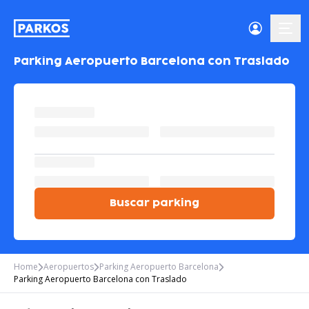
menú-
Parking Aeropuerto Barcelona con Traslado
Buscar parking
Home
Aeropuertos
Parking Aeropuerto Barcelona
Parking Aeropuerto Barcelona con Traslado