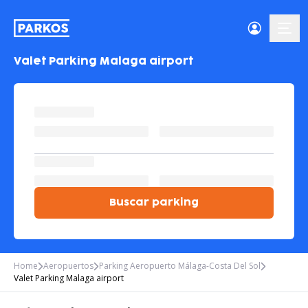
menú-
Valet Parking Malaga airport
Buscar parking
Home
Aeropuertos
Parking Aeropuerto Málaga-Costa Del Sol
Valet Parking Malaga airport