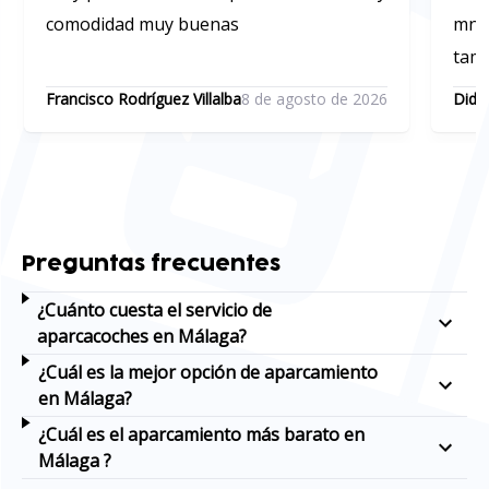
comodidad muy buenas
mn a
tamb
per
Francisco Rodríguez Villalba
8 de agosto de 2026
Didi
el v
40 m
reco
aero
Preguntas frecuentes
¿Cuánto cuesta el servicio de
aparcacoches en Málaga?
¿Cuál es la mejor opción de aparcamiento
en Málaga?
¿Cuál es el aparcamiento más barato en
Málaga ?