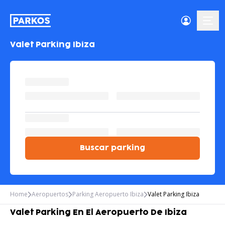
menú-
Valet Parking Ibiza
Buscar parking
Home
Aeropuertos
Parking Aeropuerto Ibiza
Valet Parking Ibiza
Valet Parking En El Aeropuerto De Ibiza