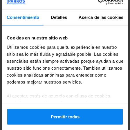
6. Contrata un seguro de
Consentimiento
Detalles
Acerca de las cookies
viaje
Antes de salir de vacaciones también debes
Cookies en nuestro sitio web
contratar un seguro de viajes. Sin él no
Utilizamos cookies para que tu experiencia en nuestro
podrás entrar a muchos países. Pero,
sitio sea lo más fluida y agradable posible. Las cookies
esenciales están siempre activadas porque ayudan a que
además, es algo que realmente te conviene.
nuestro sitio funcione correctamente. También utilizamos
Eso sí, lee bien la letra pequeña y cerciórate
cookies analíticas anónimas para entender cómo
podemos mejorar nuestros servicios.
de lo que cubre y lo que no. Por ejemplo,
algunos no cubren las actividades
Al aceptar, estás de acuerdo con el uso de cookies
según las normas de tu país, pero puedes ajustar la
invernales, como los accidentes en esquí. Así
configuración en cualquier momento. Para conocer todos
que, si esquiar está entre tus planes, mejor
los detalles, consulta nuestra
Política de privacidad
.
Permitir todas
busca otro seguro.