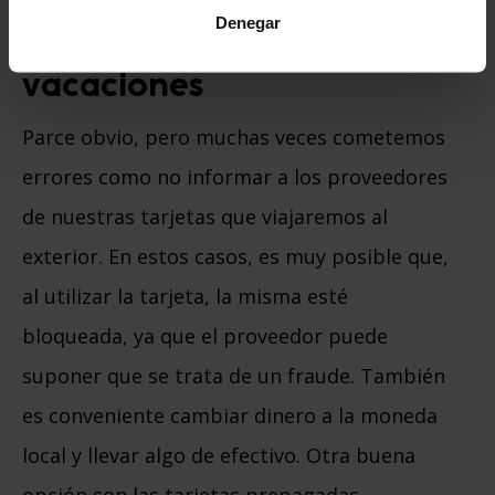
Denegar
7. Consigue dinero para tus
vacaciones
Parce obvio, pero muchas veces cometemos
errores como no informar a los proveedores
de nuestras tarjetas que viajaremos al
exterior. En estos casos, es muy posible que,
al utilizar la tarjeta, la misma esté
bloqueada, ya que el proveedor puede
suponer que se trata de un fraude. También
es conveniente cambiar dinero a la moneda
local y llevar algo de efectivo. Otra buena
opción son las tarjetas prepagadas.