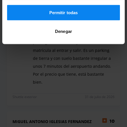
configuración en cualquier momento. Para conocer todos
Anónimo
8
los detalles, consulta nuestra
Política de privacidad
.
Permitir todas
Estacionado de 15/7/26 a 23/7/26
Denegar
Fue todo bien. No hay personal, pero el
parking es automático y reconoce la
matrícula al entrar y salir. Es un parking
de tierra y con suelo bastante irregular a
unos 7 minutos del aeropuerto andando.
Por el precio que tiene, está bastante
bien.
Fue todo bien. No hay personal, pero el parking e
Shuttle exterior
31 de julio de 2026
MIGUEL ANTONIO IGLESIAS FERNANDEZ
10