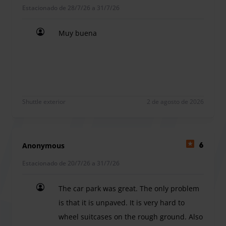
Estacionado de 28/7/26 a 31/7/26
Muy buena
Muy buena
Shuttle exterior
2 de agosto de 2026
Anonymous
6
Estacionado de 20/7/26 a 31/7/26
The car park was great. The only problem
is that it is unpaved. It is very hard to
wheel suitcases on the rough ground. Also