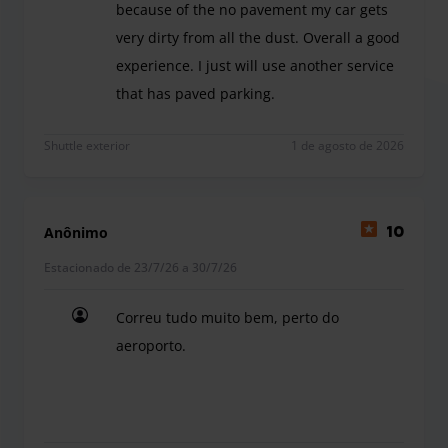
because of the no pavement my car gets
very dirty from all the dust. Overall a good
experience. I just will use another service
that has paved parking.
The car park was great. The only problem is that i
Shuttle exterior
1 de agosto de 2026
Anônimo
10
Estacionado de 23/7/26 a 30/7/26
Correu tudo muito bem, perto do
aeroporto.
Correu tudo muito bem, perto do aeroporto.