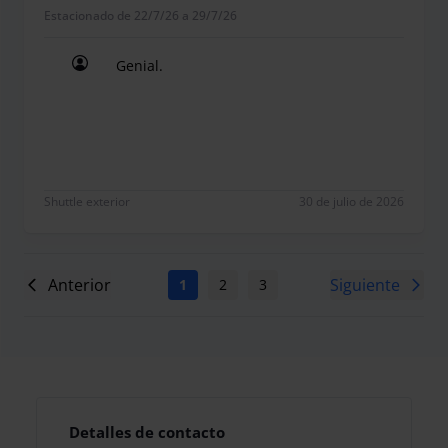
Estacionado de 22/7/26 a 29/7/26
Genial.
Genial.
Shuttle exterior
30 de julio de 2026
Anterior
Siguiente
1
2
3
4
5
6
7
Detalles de contacto