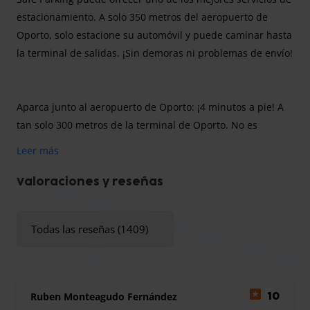
estacionamiento. A solo 350 metros del aeropuerto de
Oporto, solo estacione su automóvil y puede caminar hasta
la terminal de salidas. ¡Sin demoras ni problemas de envío!
Aparca junto al aeropuerto de Oporto: ¡4 minutos a pie! A
tan solo 300 metros de la terminal de Oporto. No es
necesario dejar las llaves. La mejor relación entre precio,
Leer más
calidad y seguridad.
Valoraciones y reseñas
Safe Park no dispone de instalaciones para los clientes
Todas las reseñas (1409)
debido a su proximidad al aeropuerto. No se aceptan
autocaravanas.
Ruben Monteagudo Fernández
10