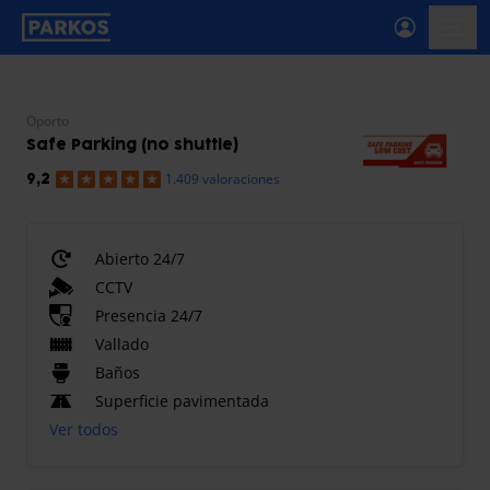
etiqueta-de-navegación-principal
menú-
Oporto
Safe Parking (no shuttle)
1.409 valoraciones
9,2
Abierto 24/7
CCTV
Presencia 24/7
Vallado
Baños
Superficie pavimentada
Ver todos