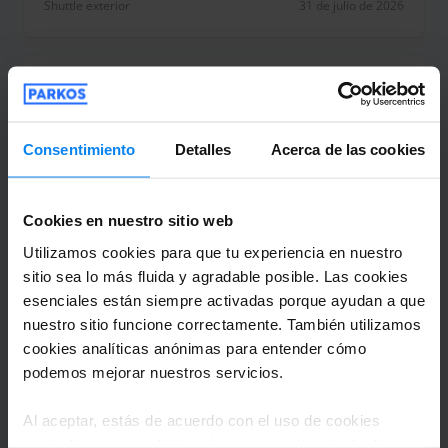
Shuttle exterior
31 de julio de 2026
sindo prieto
2
Estacionado de 22/7/26 a 29/7/26
Consentimiento
Detalles
Acerca de las cookies
La gestión de PARKOS, muy defieciente. El
parking lo estuvimos buscando y
Cookies en nuestro sitio web
preguntando, las indicaciones de PARKOS
Utilizamos cookies para que tu experiencia en nuestro
son nulas. El parking no está a 3 minutos,
sitio sea lo más fluida y agradable posible. Las cookies
totalmente FALSO. Si llevas maleta,
esenciales están siempre activadas porque ayudan a que
caminar por grava es complicado. Es decir
nuestro sitio funcione correctamente. También utilizamos
muy mal
cookies analíticas anónimas para entender cómo
La gestión de PARKOS, muy defieciente. El parkin
podemos mejorar nuestros servicios.
Shuttle exterior
31 de julio de 2026
Al aceptar, estás de acuerdo con el uso de cookies
según las normas de tu país, pero puedes ajustar la