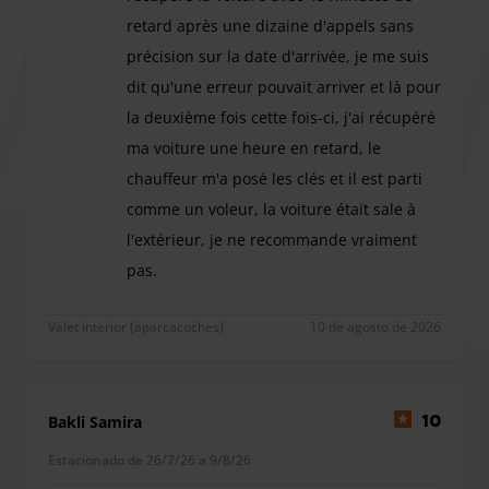
Si bien no contamos con instalaciones como salas de
retard après une dizaine d'appels sans
espera o baños, nuestro compromiso es ofrecerte un
précision sur la date d'arrivée, je me suis
servicio de valet insuperable. Nos dedicamos a
dit qu'une erreur pouvait arriver et là pour
proporcionar cuidado y atención detallada a cada vehículo
la deuxième fois cette fois-ci, j'ai récupéré
que gestionamos.
ma voiture une heure en retard, le
chauffeur m'a posé les clés et il est parti
comme un voleur, la voiture était sale à
l'extérieur, je ne recommande vraiment
pas.
Cela fait deux fois que je réserve à Barcelone, le 
Valet interior (aparcacoches)
10 de agosto de 2026
Bakli Samira
10
Estacionado de 26/7/26 a 9/8/26