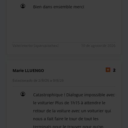
Bien dans ensemble merci
Bien dans ensemble merci
Valet interior (aparcacoches)
10 de agosto de 2026
Marie LLUENGO
2
Estacionado de 2/8/26 a 9/8/26
Catastrophique ! Dialogue impossible avec
le voiturier Plus de 1h15 à attendre le
retour de la voiture avec un voiturier qui
nous a fait faire le tour de tout les
terminals pour le trouver pour qu’on