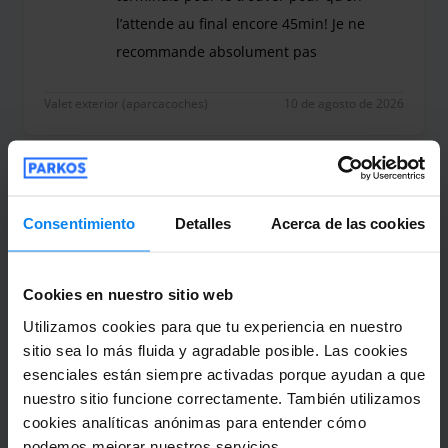
l’attende au final encore 45min! Je ne
recommande absolument pas
Catastrophique ! Dialogue impossible avec le voit
Valet exterior (aparcacoches)
10 de agosto de 2026
Juan bravo rol
6
Consentimiento
Detalles
Acerca de las cookies
Estacionado de 31/7/26 a 8/8/26
Sinceramente en otra ocasion use otra
Cookies en nuestro sitio web
empresa y ellos estaban atentos en los
Utilizamos cookies para que tu experiencia en nuestro
vuelos tanto de ida como de vuelta para
sitio sea lo más fluida y agradable posible. Las cookies
recoger o entregar el vehiculo a
esenciales están siempre activadas porque ayudan a que
tiempo.tube que esperar 50 min a que
nuestro sitio funcione correctamente. También utilizamos
llegaran con mi vehiculo aparte venia a
cookies analíticas anónimas para entender cómo
toda velocidad. Asi que quizas el proximo
podemos mejorar nuestros servicios.