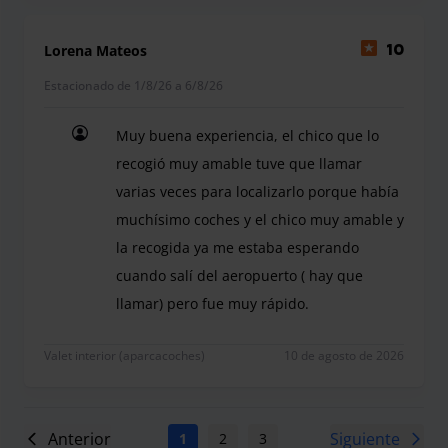
Lorena Mateos
10
Estacionado de 1/8/26 a 6/8/26
Muy buena experiencia, el chico que lo
recogió muy amable tuve que llamar
varias veces para localizarlo porque había
muchísimo coches y el chico muy amable y
la recogida ya me estaba esperando
cuando salí del aeropuerto ( hay que
llamar) pero fue muy rápido.
Muy buena experiencia, el chico que lo recogió m
Valet interior (aparcacoches)
10 de agosto de 2026
Anterior
Siguiente
1
2
3
4
5
6
7